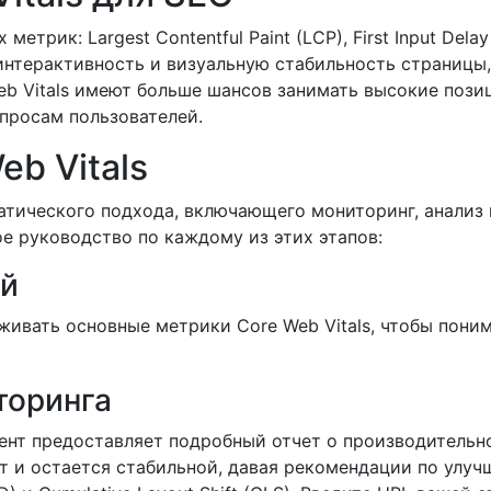
етрик: Largest Contentful Paint (LCP), First Input Delay 
интерактивность и визуальную стабильность страницы, 
b Vitals имеют больше шансов занимать высокие позиц
апросам пользователей.
eb Vitals
ематического подхода, включающего мониторинг, анали
ое руководство по каждому из этих этапов:
ей
живать основные метрики Core Web Vitals, чтобы пони
торинга
мент предоставляет подробный отчет о производительн
т и остается стабильной, давая рекомендации по улуч