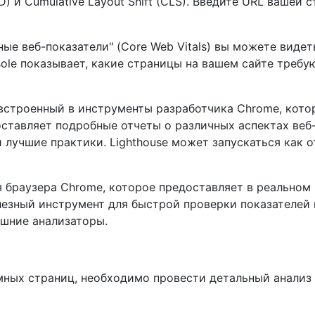
 (FID) и Cumulative Layout Shift (CLS). Введите URL ваше
вные веб-показатели" (Core Web Vitals) вы можете вид
sole показывает, какие страницы на вашем сайте требу
т, встроенный в инструменты разработчика Chrome, кот
ставляет подробные отчеты о различных аспектах веб
 лучшие практики. Lighthouse может запускаться как 
ля браузера Chrome, которое предоставляет в реальном 
лезный инструмент для быстрой проверки показателей 
ешние анализаторы.
мных страниц, необходимо провести детальный анализ