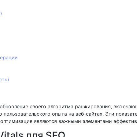
O
терации
сть)
 обновление своего алгоритма ранжирования, включающ
о пользовательского опыта на веб-сайтах. Эти показа
и оптимизация являются важными элементами эффектив
itals для SEO