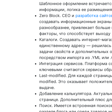
Шаблонное оформление встречается
информации, логика ее размещения
Zero Block. СЕО и
разработка сайто
создавать информационные экраны 
разнообразнее, привлекает больше 
факторы, что способствует выходу 
Каталоги. Создавать интернет-мага
единственному адресу — решилась 
задачи свойств и дополнительных 
посредством импорта из .YML или .
Интеграция сервисов. Платформа с
ключевыми считаются сервисы обра
Last-modified. Для каждой страниц
modified. Это оказывает положител
выдаче.
Добавление калькулятора. Актуаль
странице. Дополнительный плюс дл
Поиск. Имеется встроенная поиско
разделе блога или среди товаров 