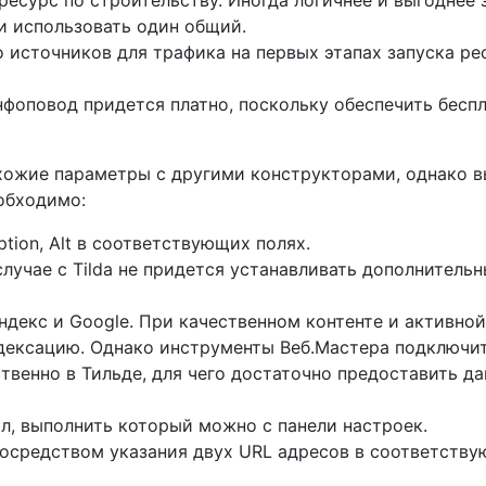
ресурс по строительству. Иногда логичнее и выгоднее 
и использовать один общий.
источников для трафика на первых этапах запуска ре
нфоповод придется платно, поскольку обеспечить бесп
хожие параметры с другими конструкторами, однако в
обходимо:
ption, Alt в соответствующих полях.
 случае с Tilda не придется устанавливать дополнител
декс и Google. При качественном контенте и активно
индексацию. Однако инструменты Веб.Мастера подключи
венно в Тильде, для чего достаточно предоставить да
л, выполнить который можно с панели настроек.
осредством указания двух URL адресов в соответству