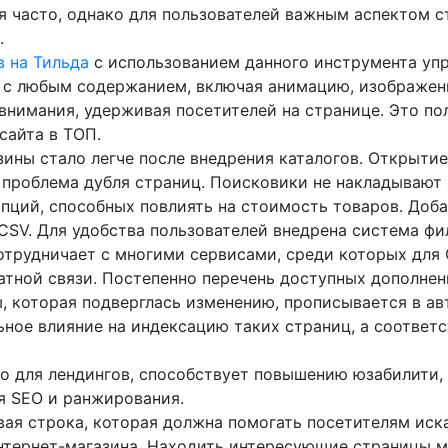
 часто, однако для пользователей важным аспектом с
.
в на Тильда
с использованием данного инструмента упр
с любым содержанием, включая анимацию, изображения,
внимания, удерживая посетителей на странице. Это по
сайта в ТОП.
зины стало легче после внедрения каталогов. Открыти
проблема дубля страниц. Поисковики не накладывают 
опций, способных повлиять на стоимость товаров. Доб
CSV. Для удобства пользователей внедрена система фи
отрудничает с многими сервисами, среди которых для
тной связи. Постепенно перечень доступных дополнен
ы, которая подверглась изменению, прописывается в а
ьное влияние на индексацию таких страниц, а соответст
но для лендингов, способствует повышению юзабилити,
я SEO и ранжирования.
вая строка, которая должна помогать посетителям иск
интернет-магазина. Находить интересующие страницы 