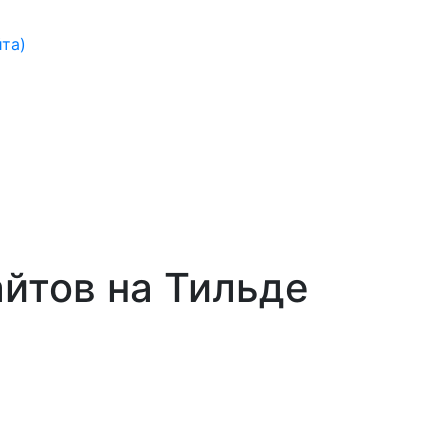
йта)
йтов на Тильде