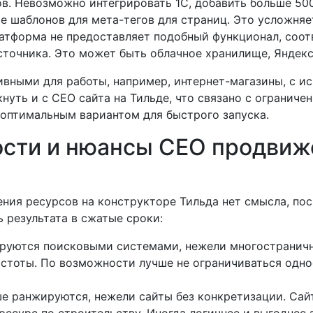
в. Невозможно интегрировать 1С, добавить больше 50
ие шаблонов для мета-тегов для страниц. Это усложня
атформа не предоставляет подобный функционал, соо
сточника. Это может быть облачное хранилище, Яндекс
вными для работы, например, интернет-магазины, с ис
нуть и с СЕО сайта на Тильде, что связано с огранич
 оптимальным вариантом для быстрого запуска.
сти и нюансы СЕО продвиже
ния ресурсов на конструкторе Тильда нет смысла, пос
 результата в сжатые сроки:
руются поисковыми системами, нежели многостраничн
астоты. По возможности лучше не ограничиваться одно
ше ранжируются, нежели сайты без конкретизации. Сайт